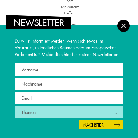
Team
Transparenz
Treffen
NEWSLETTER
THEMEN
Regionale Entwicklung
Du willst informiert werden, wenn sich etwas im
Kultur & Medien
Weltraum, in ländlichen Räumen oder im Europäischen
Jugend
Parlament tut? Melde dich hier für meinen Newsletter an:
Vereintes Europa
Weltraum
PRESSE
Blog
Podcast
Parlamentsreisen
Newsletter
Presse
Themen:
IMPRESSUM
Kontakt