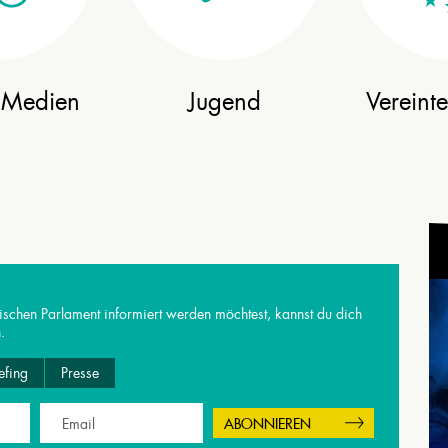
& Medien
Jugend
Vereint
chen Parlament informiert werden möchtest, kannst du dich
.
efing
Presse