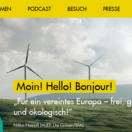
EMEN
PODCAST
BESUCH
PRESSE
Moin! Hello! Bonjour!
„Für ein vereintes Europa – frei, 
und ökologisch!”
Niklas Nienaß (MdEP, Die Grünen/EFA)