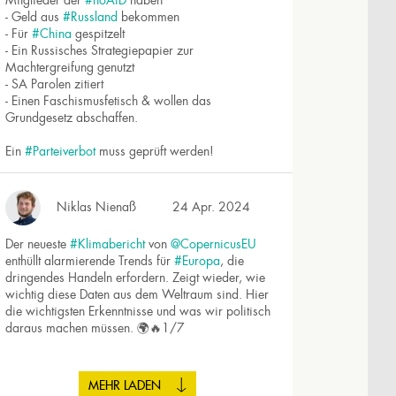
Mitglieder der
#noAfD
haben
- Geld aus
#Russland
bekommen
- Für
#China
gespitzelt
- Ein Russisches Strategiepapier zur
Machtergreifung genutzt
- SA Parolen zitiert
- Einen Faschismusfetisch & wollen das
Grundgesetz abschaffen.
Ein
#Parteiverbot
muss geprüft werden!
Niklas Nienaß
24 Apr. 2024
Der neueste
#Klimabericht
von
@CopernicusEU
enthüllt alarmierende Trends für
#Europa
, die
dringendes Handeln erfordern. Zeigt wieder, wie
wichtig diese Daten aus dem Weltraum sind. Hier
die wichtigsten Erkenntnisse und was wir politisch
daraus machen müssen. 🌍🔥1/7
MEHR LADEN