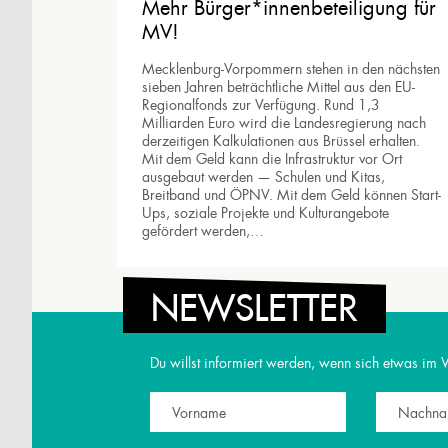
Mehr Bürger*innenbeteiligung für
MV!
Mecklenburg-Vorpommern stehen in den nächsten
sieben Jahren beträchtliche Mittel aus den EU-
Regionalfonds zur Verfügung. Rund 1,3
Milliarden Euro wird die Landesregierung nach
derzeitigen Kalkulationen aus Brüssel erhalten.
Mit dem Geld kann die Infrastruktur vor Ort
ausgebaut werden — Schulen und Kitas,
Breitband und ÖPNV. Mit dem Geld können Start-
Ups, soziale Projekte und Kulturangebote
gefördert werden,…
NEWSLETTER
Copyright 2024 Niklas Nienaß. Alle Rechte vorbehalt
Du willst informiert werden, wenn sich etwas im 
ÜBER
Über mich
Team