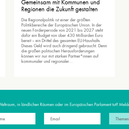
Gemeinsam mit Kommunen und
Regionen die Zukunft gestalten
Die Regionalpolitik ist einer der größten
Politikbereiche der Europäischen Union. In der
neuen Förderperiode von 2021 bis 2027 steht
dafür ein Budget von über 430 Milliarden Euro
bereit – ein Drittel des gesamten EU-Haushalts.
Dieses Geld wird auch dringend gebraucht. Denn
die großen politischen Herausforderungen
können wir nur mit starken Partner*innen auf
kommunaler und regionaler…
en.
Weltraum, in ländlichen Räumen oder im Europäischen Parlament tut? Melde
THEMEN
PRESSE
I
Themen
Regionale Entwicklung
Blog
Kon
Kultur & Medien
Podcast
Dat