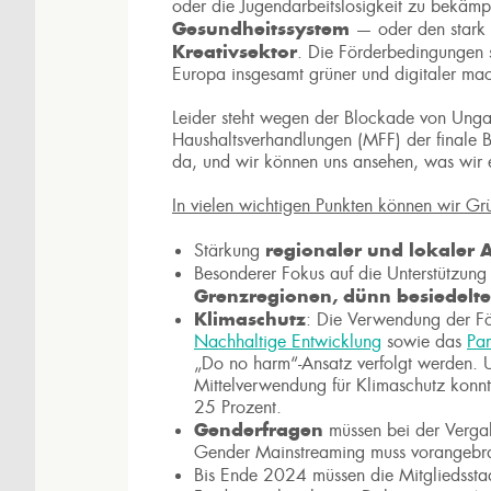
oder die Jugendarbeitslosigkeit zu bekämpf
Gesundheitssystem
— oder den stark 
Kreativsektor
. Die Förderbedingungen so
Europa insgesamt grüner und digitaler ma
Leider steht wegen der Blockade von Unga
Haushaltsverhandlungen (MFF) der finale Be
da, und wir können uns ansehen, was wir e
In vielen wichtigen Punkten können wir Gr
regionaler und lokaler 
Stärkung
Besonderer Fokus auf die Unterstützun
Grenzregionen, dünn besiedelte
Klimaschutz
: Die Verwendung der För
Nachhaltige Entwicklung
sowie das
Pa
„Do no harm“-Ansatz verfolgt werden. 
Mittelverwendung für Klimaschutz konnt
25 Prozent.
Genderfragen
müssen bei der Vergab
Gender Mainstreaming muss vorangebr
Bis Ende 2024 müssen die Mitgliedssta