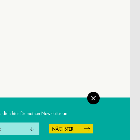
 dich hier für meinen Newsletter an:
MPRESSUM
:
takt
enschutz