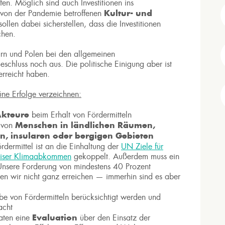
en. Möglich sind auch Investitionen ins
Kultur- und
von der Pandemie betroffenen
llen dabei sicherstellen, dass die Investitionen
chen.
rn und Polen bei den allgemeinen
schluss noch aus. Die politische Einigung aber ist
rreicht haben.
üne Erfolge verzeichnen:
Akteure
beim Erhalt von Fördermitteln
Menschen in ländlichen Räumen,
g von
n, insularen oder bergigen Gebieten
dermittel ist an die Einhaltung der
UN Ziele für
riser Klimaabkommen
gekoppelt. Außerdem muss ein
Unsere Forderung von mindestens 40 Prozent
en wir nicht ganz erreichen — immerhin sind es aber
e von Fördermitteln berücksichtigt werden und
acht
Evaluation
aten eine
über den Einsatz der